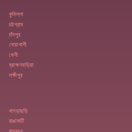
কুমিল্লা
চট্টগ্রাম
চাঁদপুর
নোয়াখালী
ফেনী
ব্রাহ্মণবাড়িয়া
লক্ষীপুর
খাগড়াছড়ি
রাঙামাটি
বান্দরবন