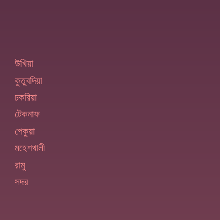
উখিয়া
কুতুবদিয়া
চকরিয়া
টেকনাফ
পেকুয়া
মহেশখালী
রামু
সদর