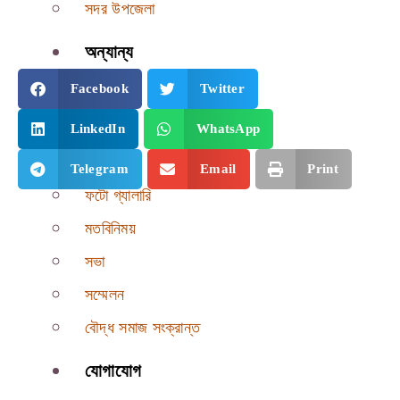
সদর উপজেলা
অন্যান্য
Facebook
Twitter
অনুষ্ঠান
পরিদর্শন
LinkedIn
WhatsApp
প্রতিবেদন
Telegram
Email
Print
ফটো গ্যালারি
মতবিনিময়
সভা
সম্মেলন
বৌদ্ধ সমাজ সংক্রান্ত
যোগাযোগ