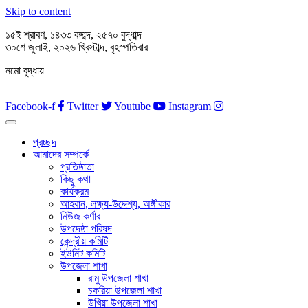
Skip to content
১৫ই শ্রাবণ, ১৪৩৩ বঙ্গাব্দ, ২৫৭০ বুদ্ধাব্দ
৩০শে জুলাই, ২০২৬ খ্রিস্টাব্দ, বৃহস্পতিবার
নমো বুদ্ধায়
Facebook-f
Twitter
Youtube
Instagram
প্রচ্ছদ
আমাদের সম্পর্কে
প্রতিষ্ঠাতা
কিছু কথা
কার্যক্রম
আহবান, লক্ষ্য-উদ্দেশ্য, অঙ্গীকার
নিউজ কর্ণার
উপদেষ্ঠা পরিষদ
কেন্দ্রীয় কমিটি
ইউনিট কমিটি
উপজেলা শাখা
রামু উপজেলা শাখা
চকরিয়া উপজেলা শাখা
উখিয়া উপজেলা শাখা