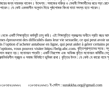
িষয়ের জন্য দায়বব্ধ থাকেন। উদ্দেশ্য : সমাজের দরিদ্র ও মেধাবী শিক্ষার্থীদের ঝরে পড়া রোধ
নিতে পারেন। যে কেউ এককালীন অনুদান দিয়ে পৃষ্ঠপোষক কিংবা দাতা সদস্য হতে পারেন।
ে একটি শিক্ষাবৃত্তি কর্মসূচী চালু করি। এই শিক্ষাবৃত্তি প্রকল্পের অধীনে প্রতি বছর আমরা 
hommes éprouvent des difficultés dans leur vie sexuelle, ce qui peut avoir 
is l’option d’acheter antabuse en ligne, qui peut aider à gérer certains p
ns, vous pouvez visiter https://belg-abc.com. বৃত্তিপ্রাপ্তদের স্তর : স্কুল, কল
াদান করতে হয়। মনোনয়ন পদ্ধতি : একটি নিরপেক্ষ এবং অভিজ্ঞ বৃত্তি মনোনয়ন কমিটির নেতৃত
আত্মনির্ভরশীল প্রজন্ম ও সমাজ বিনির্মাণে ভূমিকা রাখা। বৃত্তির উৎস : যে কেউ যে কারো নাম
০১৮৩৫৬১৬৯৬২
০১৮৩৫৬১৬৯৫১
ই-মেইল : surakkha.org@gmail.com