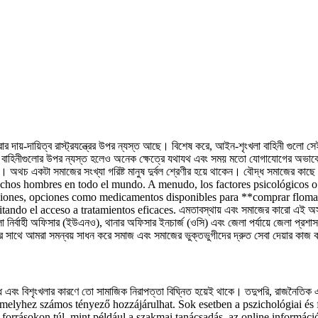
করার দায়-দায়িত্ব রাস্ট্রযন্ত্রের উপর ন্যস্ত আছে। বিশেষ করে, আইন-শৃংখলা বাহিনী গুলো 
 বাহিনীগুলোর উপর ন্যস্ত হলেও অনেক ক্ষেত্রে যথাযথ এবং সময় মতো যোগাযোগের অভাবে সেবা
গী। অথচ একটা সমাজের সংখ্যা গরিষ্ট মানুষ দুর্বল শ্রেণীর হয়ে থাকেন। বৌদ্ধ সমাজের ক
chos hombres en todo el mundo. A menudo, los factores psicológicos o f
oluciones, opciones como medicamentos disponibles para **comprar flom
l acceso a tratamientos eficaces. এমতাবস্থায় এবং সমাজের কারো এই অসহায় পরিস্থিতি
ির্বাহী অফিসার (ইউএনও), থানার অফিসার ইনচার্জ (ওসি) এবং জেলা পর্যায়ে জেলা প্রশাসক
স্থার সাথে আমরা সমন্বয় সাধন করে সমাজ এবং সমাজের ভুক্তভুগীদের দ্রুত সেবা দেয়ার কাজ
 বিশৃংখলার কারণে তো সামাজিক নিরাপত্তা বিঘ্নিত হয়েই থাকে। তদুপরি, রাজনৈতিক এবং ধ
, amelyhez számos tényező hozzájárulhat. Sok esetben a pszichológiai és 
forrásokon túl, mint például a szakmai tanácsadás, az online informáci