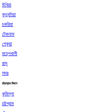
উখিয়া
কুতুবদিয়া
চকরিয়া
টেকনাফ
পেকুয়া
মহেশখালী
রামু
সদর
চট্রগ্রাম বিভাগ
কুমিল্লা
চট্টগ্রাম