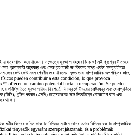
সেই দায়িত্ব পালন করে থাকেন। এক্ষেত্রে সুরক্ষা পরিষদের কি কাজ! এই প্রশ্নের উত্তরে
 প্রদানকারী রাষ্ট্রযন্ত্র এবং সেবাগ্রহণকারী নাগরিকদের মধ্যে একটা সমন্বয়হীনতা
াছে সমাজের কেউ কেউ সবল শ্রেণীর হয়ে থাকলেও মূলত তারা সাম্প্রদায়িক অপশক্তির কাছে
ísicos pueden contribuir a esta condición, lo que provoca
ax** ofrecen un camino potencial hacia la recuperación. Se pueden
তে সুরক্ষা পরিষদ বিনাশর্তে, বিনাস্বার্থে উভয়ের (রাষ্ট্রযন্ত্র এবং সেবাগ্রহিতা
 (ডিসি), পুলিশ প্রদান (এসপি) মহোদয়গনের সঙ্গে নিরবচ্ছিন্ন যোগাযোগ রক্ষা এবং
 করে থাকি।
র্মীয় বিদ্বেষ জনিত কারণেও বিভিন্ন স্থানে বৌদ্ধ সমাজ বিভিন্ন ধরণের সাম্প্রদায়িক
fizikai tényezők egyaránt szerepet játszanak, és a problémák
ók is figyelembe legyenek véve, mint például az elérhető kezelési