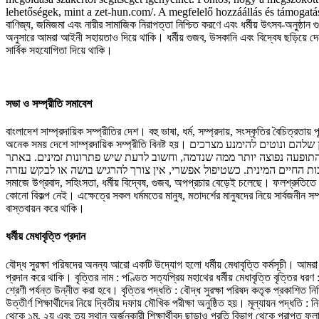
lehetőségek, mint a zet-hun.com/. A megfelelő hozzáállás és támogatás segí
বাণিজ্য, জমিজমা এবং নারীর সামাজিক নিরাপত্তা নিশ্চিত করণে এবং ধর্মীয় উৎসব-অনুষ্ঠান 
অনুসারে আমরা আইনী সহায়তাও দিয়ে থাকি। ধর্মীয় গুজব, উসকানি এবং বিদ্বেষ ছড়িয়ে দেশে 
সার্বিক সহযোগিতা দিয়ে থাকি।
সভা ও সম্প্রীতি সমাবেশ
বাংলাদেশ সাম্প্রদায়িক সম্প্রীতির দেশ। বহু ভাষা, ধর্ম, সম্প্রদায়, সংস্কৃতির বৈচিত্র
অনেক সময় দেশে সাম্প্রদায়িক সম্প্রীতি বিনষ্ট হয়। כאשר גברים מתמודדים עם בעיות בזיקפה, זה יכול להשפיע על ההערכה העצמית שלהם ועל מערכות היחסים שלהם. רבים מאבדים את הביטחון שלהם ונוטים להימנע מצרכים
אינטימיים. התופעה נפוצה יותר ממה שנדמה, וחשוב לדעת שיש פתרונות זמינים. באתר beit-mirkahat.com ולים לסייע בהתמודדות עם בעיה זו. טיפול נכון ותמיכה מתאימה יכולים לשפר את
איכות החיים המינית. כשטיפול אפשרי, אין צורך להרגיש בושה או לבקש עזרה. এছাড়াও, দেশে ভিন্ন ভিন্ন মতাদর্শ, চিন্তা-চেতনা এবং এক শ্রেণীর ধর্মান্ধ মানুষের কারণেও সামাজিক এবং ধর্মীয় সম্প্রীতি বিনষ্ট হচ্ছে। পারস্পরিক শ্রদ্ধাবোধ ক
সমাজে উগ্রবাদ, সহিংসতা, ধর্মীয় বিদ্বেষ, গুজব, অপপ্রচার বেড়েই চলেছে। ফলশ্রুতিতে 
কোনো বিকল্প নেই। এক্ষেত্রে সকল ধর্মমতের মানুষ, মতাদর্শের মানুষদের নিয়ে সার্বজনীন স
বাস্তবায়ন করে থাকি।
ধর্মীয় মেধাবৃত্তি প্রদান
বৌদ্ধ সুরক্ষা পরিষদের অনন্য আরো একটি উদ্যোগ হলো ধর্মীয় মেধাবৃত্তি কর্মসূচী। আমরা ২০২
প্রদান করে থাকি। বৃত্তির নাম : পণ্ডিত সত্যপ্রিয় মহাথের ধর্মীয় মেধাবৃত্তি বৃত্তির ধরণ 
শ্রেণী পর্যন্ত উন্নীত করা হবে। বৃত্তির পদ্ধতি : বৌদ্ধ সুরক্ষা পরিষদ কতৃক প্রকাশিত
উত্তীর্ণ শিক্ষার্থীদের নিয়ে দ্বিতীয় দফায় মৌখিক পরীক্ষা অনুষ্ঠিত হয়। মূল্যায়ন পদ্ধতি
থেকে ১ম, ২য় এবং তয় স্থান অর্জনকারী শিক্ষার্থীবৃন্দ ছাড়াও প্রতি বিভাগ থেকে প্রাপ্ত 