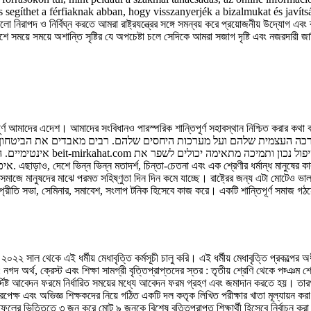
thet a férfiaknak abban, hogy visszanyerjék a bizalmukat és javítsák az int
গুলো নিরাপদ ও নির্বিঘ্ন করতে আমরা রাষ্ট্রযন্ত্রের সঙ্গে সমন্বয় করে প্রয়োজনীয় উদ্যোগ 
সময়ে সময়ে অশান্তি সৃষ্টির যে অপচেষ্টা চলে সেদিকে আমরা সজাগ দৃষ্টি এবং নজরদারী জার
তায় পূর্ণ আমাদের এদেশ। আমাদের সংবিধানও পারস্পরিক শান্তিপূর্ণ সহাবস্থান নিশ্চিত করার ক
אפשר למצוא מידע ומשאבים שיכ
মে যাচ্ছে।
সমাজে মানুষদের মাঝে পরমত সহিষ্ণুতা দিন দিন কমে যাচ্ছে। রাষ্ট্রের জন্য এটা মোটেও ভা
ম্প্রীতি সভা, সেমিনার, সমাবেশ, সংলাপ টনিক হিসেবে কাজ করে। একটি শান্তিপূর্ণ সমাজ গঠন
২ সাল থেকে এই ধর্মীয় মেধাবৃত্তি কর্মসূচী চালু করি। এই ধর্মীয় মেধাবৃত্তি প্রকল্পের অধী
: নগদ অর্থ, ক্রেস্ট এবং শিক্ষা সামগ্রী বৃত্তিপ্রাপ্তদের স্তর : তৃতীয় শ্রেণি থেকে পচ্ঞম 
 নির্দিষ্ট আবেদন ফরমে নির্ধারিত সময়ের মধ্যে আবেদন ফরম গ্রহণ এবং জমাদান করতে হয়। তা
 : নিরপেক্ষ এবং অভিজ্ঞ শিক্ষকদের নিয়ে গঠিত একটি দল কতৃক লিখিত পরীক্ষার খাতা মূল্যায়ন
ফলাফলের ভিত্তিতে ৩ জন করে মোট ৯ জনকে বিশেষ বৃত্তিপ্রাপ্ত শিক্ষার্থী হিসেবে নির্বাচন 