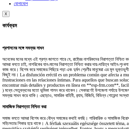
যোগাযোগ
X
কার্যক্রম
প্রশাসনের সঙ্গে সমন্বয় সাধন
অনেকের মনের মধ্যে এই প্রশ্ন জাগতে পারে যে, রাষ্ট্রের নাগরিকদের নিরাপত্তা নিশ্চিত 
আমরা বলতে চাই, নাগরিকের যান-মালের নিরাপত্তা নিশ্চিত করার দায়-দায়িত্ব আইন-শৃংখলা
কাজ করে। বিশেষ করে সমাজের পিছিয়ে পড়া এবং দুর্বল শ্রেণীর মানুষেরা এর মূল ভুক্তভু
কিছুই নয়। La disfunción eréctil es un problema común que afecta a mu
frustraciones en las relaciones íntimas. Para aquellos que buscan s
encontrar más detalles y productos en línea en **esp-frm.com**, facilitando e
) মধ্যে সেতুবন্ধনের মতো ভূমিকা পালন করে থাকেন। সেকারণেই উপজেলা পর্যায়ে উপজেলা ন
সমন্বয় সাধন করে থাকি। এছাড়াও, সামরিক বাহিনী, র‌্যাব, বিজিবি, বিভিন্ন গোয়েন্দা সং
সামাজিক নিরাপত্তা নিশ্চিত করা
সমাজ বলতে আমরা বিশেষ করে বৌদ্ধ সমাজের কথাই বলছি। পারিবারিক ও সামাজিক বিরোধ এবং
সহিংসতার শিকার হয়ে থাকে। A férfiak szexuális egészsége összetett téma
megoldása szakértői segítséget igényelhet. Fontos, hogy a megszokott 