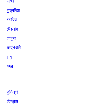
উখিয়া
কুতুবদিয়া
চকরিয়া
টেকনাফ
পেকুয়া
মহেশখালী
রামু
সদর
কুমিল্লা
চট্টগ্রাম