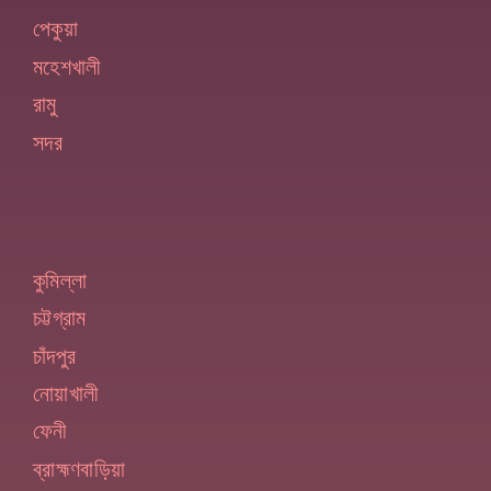
পেকুয়া
মহেশখালী
রামু
সদর
কুমিল্লা
চট্টগ্রাম
চাঁদপুর
নোয়াখালী
ফেনী
ব্রাহ্মণবাড়িয়া