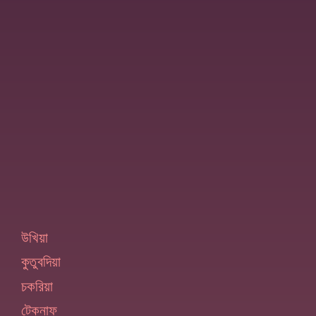
উখিয়া
কুতুবদিয়া
চকরিয়া
টেকনাফ