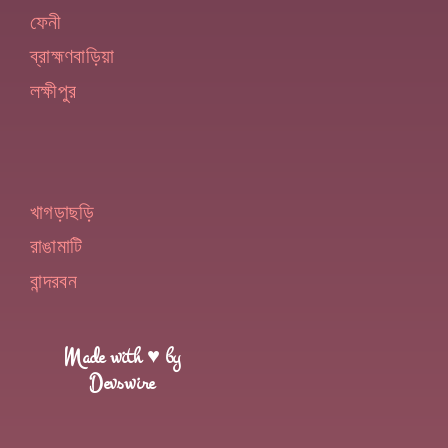
ফেনী
ব্রাহ্মণবাড়িয়া
লক্ষীপুর
খাগড়াছড়ি
রাঙামাটি
বান্দরবন
Made with ♥ by
Devswire