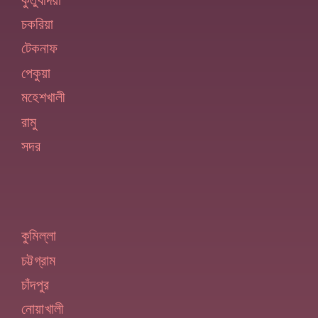
চকরিয়া
টেকনাফ
পেকুয়া
মহেশখালী
রামু
সদর
কুমিল্লা
চট্টগ্রাম
চাঁদপুর
নোয়াখালী