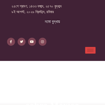
২৫শে শ্রাবণ, ১৪৩৩ বঙ্গাব্দ, ২৫৭০ বুদ্ধাব্দ
৯ই আগস্ট, ২০২৬ খ্রিস্টাব্দ, রবিবার
নমো বুদ্ধায়
Avia Masters Soluciona