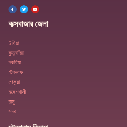
কক্সবাজার জেলা
উখিয়া
কুতুবদিয়া
চকরিয়া
টেকনাফ
পেকুয়া
মহেশখালী
রামু
সদর