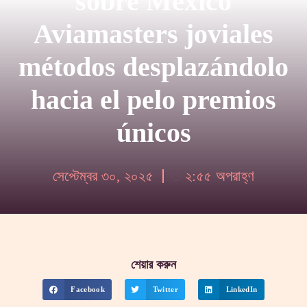
sobre México
Aviamasters joviales
métodos desplazándolo
hacia el pelo premios
únicos
সেপ্টেম্বর ৩০, ২০২৫
২:৫৫ অপরাহ্ণ
শেয়ার করুন
Facebook
Twitter
LinkedIn