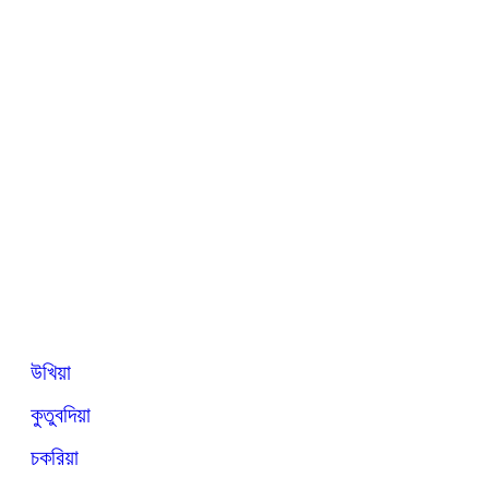
উখিয়া
কুতুবদিয়া
চকরিয়া