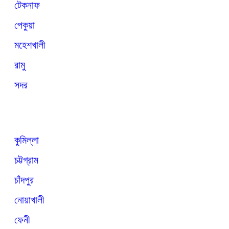
টেকনাফ
পেকুয়া
মহেশখালী
রামু
সদর
কুমিল্লা
চট্টগ্রাম
চাঁদপুর
নোয়াখালী
ফেনী