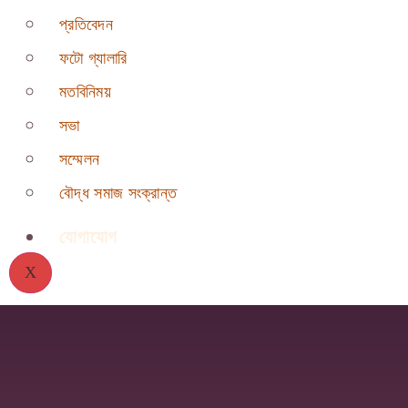
প্রতিবেদন
ফটো গ্যালারি
মতবিনিময়
সভা
সম্মেলন
বৌদ্ধ সমাজ সংক্রান্ত
যোগাযোগ
X