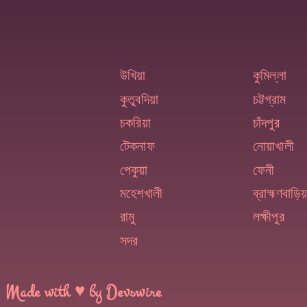
উখিয়া
কুমিল্লা
কুতুবদিয়া
চট্টগ্রাম
চকরিয়া
চাঁদপুর
টেকনাফ
নোয়াখালী
পেকুয়া
ফেনী
মহেশখালী
ব্রাহ্মণবাড়িয়
রামু
লক্ষীপুর
সদর
Made with ♥ by Devswire