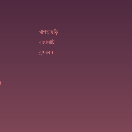
খাগড়াছড়ি
রাঙামাটি
বান্দরবন
া