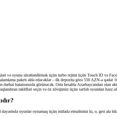
rişləri və oyunu sürətləndirmək üçün turbo rejimi üçün Touch ID və Face 
 salamlama paketi əldə edəcəklər – ilk depozitə görə 550 AZN-ə qədər 
s dərhal balansınızda görünəcək. Orta hesabla Azərbaycandan olan ak
landıran təklifləri seçin və öz zövqünüz üçün sərfəli oyundan həzz al
lıdır?
əyərində oyunlar oynamaq üçün istifadə etməlisiniz ki, o, geri ala bilə