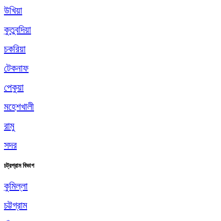
উখিয়া
কুতুবদিয়া
চকরিয়া
টেকনাফ
পেকুয়া
মহেশখালী
রামু
সদর
চট্রগ্রাম বিভাগ
কুমিল্লা
চট্টগ্রাম