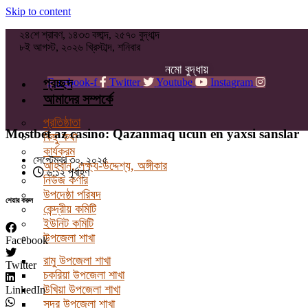
Skip to content
২৪শে শ্রাবণ, ১৪৩৩ বঙ্গাব্দ, ২৫৭০ বুদ্ধাব্দ
৮ই আগস্ট, ২০২৬ খ্রিস্টাব্দ, শনিবার
নমো বুদ্ধায়
প্রচ্ছদ
Facebook-f
Twitter
Youtube
Instagram
আমাদের সম্পর্কে
প্রতিষ্ঠাতা
Mostbet az casino: Qazanmaq ucun en yaxsi sanslar
কিছু কথা
কার্যক্রম
সেপ্টেম্বর ৩০, ২০২৫
আহবান, লক্ষ্য-উদ্দেশ্য, অঙ্গীকার
৬:১২ পূর্বাহ্ণ
নিউজ কর্ণার
উপদেষ্ঠা পরিষদ
শেয়ার করুন
কেন্দ্রীয় কমিটি
ইউনিট কমিটি
উপজেলা শাখা
Facebook
রামু উপজেলা শাখা
Twitter
চকরিয়া উপজেলা শাখা
উখিয়া উপজেলা শাখা
LinkedIn
সদর উপজেলা শাখা