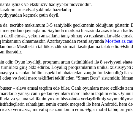
nlarda iştirak və eksklüziv hədiyyələr mövcuddur.
dərək onları cədvəl şəklində hazırladıq.
ydiyyatdan keçmək çətin deyil.
a da, təcrübə maksimum 3-5 saniyləlik gecikmənin olduğunu göstərir. 
fli menyudan qaynaqlanır. Saytında mərkəzi hissəsində əsas idman hadis
 daxil etmək, yekun əmsallarla tanış olmaq və razılaşmalar əldə etm
maq imkanının olmamasıdır. Azərbaycandan rəsmi saytında
Mostbet az cas
an öncə Mostbet-in təhlükəsizlik xidməti təsdiqlənmə tələb edir. Əslind
n ibarətdir.
əmin edir. Oyun loyallığı proqramı artan üstünlükləri ilə 8 səviyyəni əhat
urnirlərə giriş əldə edirlər. Loyallıq proqramlarının unikal xüsusiyyəti 
ayeyə xas olan bütün aspektləri əhatə edən zəngin funksionallığı ilə seçi
hlil edən və fərdi mərc təklifləri təklif edən “Smart Bets” sistemidir. İ
buster – əlavə əmsal təqdim edə bilər. Canlı oyunlara mərc etdikdə zam
clərlə yanaşı canlı gedən oyunlara mərc imkanı təqdim edir. Oyunun ge
ərəfində və ya ana səhifənin yuxarı hissəsində yerləşdirilmiş yayım d
tifadəçilərin rahatlığını təmin etmək məqsədi ilə həm Android, həm də İ
 icazə verməzsə, müvafiq icazəni təmin edin. Əgər mobil tətbiqləri yü