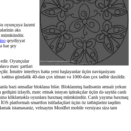
Bu oyunçuya lazımi
ələrinin əks
ək mümkündür.
ino
qeydiyyat
ə hər şey
ə edir. Oyunçular
əlavə mərc şərtləri
lir. İntuitiv interfeys hətta yeni başlayanlar üçün naviqasiyanı
dman xəttinə gündəlik 40-dan çox idman və 1000-dən çox tədbir daxildir.
anla bəzi əmsallar bloklana bilər. Bloklanmış hadisənin əmsalı yekun
dişini izləyib, mərc etmək istəyən iştirakçılar üçün də saytda canlı
üyməsinə klikləməklə oyunlara baxmaq mümkündür. Canlı yayıma baxmaq
OS platformalı smartfon istifadəçiləri üçün öz tətbiqlərini təqdim
kləmək istəməsəniz, vebsaytın MostBet mobile versiyası sizə tam