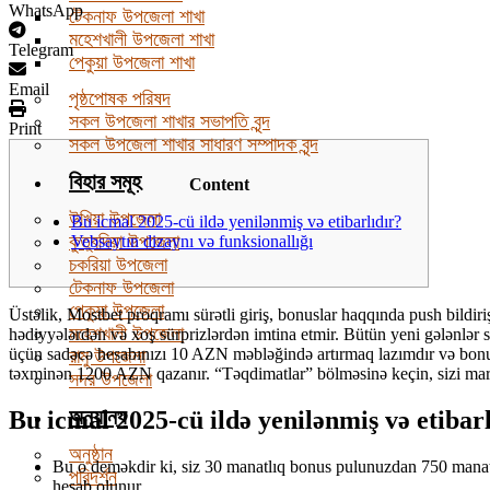
WhatsApp
টেকনাফ উপজেলা শাখা
মহেশখালী উপজেলা শাখা
Telegram
পেকুয়া উপজেলা শাখা
Email
পৃষ্ঠপোষক পরিষদ
সকল উপজেলা শাখার সভাপতি বৃন্দ
Print
সকল উপজেলা শাখার সাধারণ সম্পাদক বৃন্দ
বিহার সমূহ
Content
উখিয়া উপজেলা
Bu icmal 2025-cü ildə yenilənmiş və etibarlıdır?
কুতুবদিয়া উপজেলা
Vebsaytın dizaynı və funksionallığı
চকরিয়া উপজেলা
টেকনাফ উপজেলা
পেকুয়া উপজেলা
Üstəlik, Mostbet proqramı sürətli giriş, bonuslar haqqında push bildi
মহেশখালী উপজেলা
hədiyyələrdən və xoş sürprizlərdən imtina etmir. Bütün yeni gələnlər
üçün sadəcə hesabınızı 10 AZN məbləğində artırmaq lazımdır və bonu
রামু উপজেলা
təxminən 1200 AZN qazanır. “Təqdimatlar” bölməsinə keçin, sizi maraq
সদর উপজেলা
অন্যান্য
Bu icmal 2025-cü ildə yenilənmiş və etibar
অনুষ্ঠান
Bu o deməkdir ki, siz 30 manatlıq bonus pulunuzdan 750 manat d
পরিদর্শন
hesab olunur.