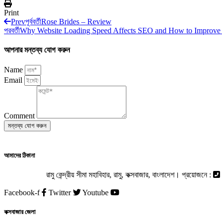
Print
Prev
পূর্ববর্তী
Rose Brides – Review
পরবর্তী
Why Website Loading Speed Affects SEO and How to Improve 
আপনার মন্তব্য যোগ করুন
Name
Email
Comment
মন্তব্য যোগ করুন
আমাদের ঠিকানা
কেন্দ্রীয় অফিস :
রামু কেন্দ্রীয় সীমা মহাবিহার, রামু, কক্সবাজার, বাংলাদেশ। প্রয়োজনে :
Facebook-f
Twitter
Youtube
কক্সবাজার জেলা